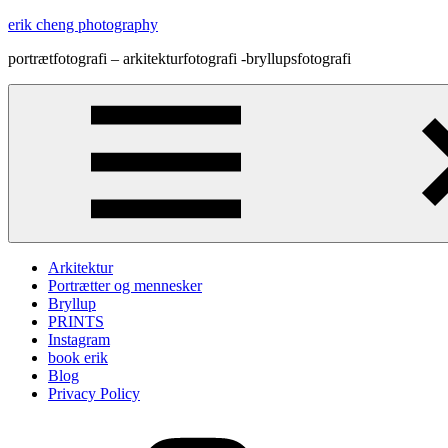
Skip
erik cheng photography
to
portrætfotografi – arkitekturfotografi -bryllupsfotografi
content
Arkitektur
Portrætter og mennesker
Bryllup
PRINTS
Instagram
book erik
Blog
Privacy Policy
Instagram