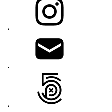
Write
me
500px